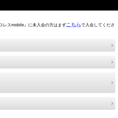
こちら
レスmobile』に未入会の方はまず
で入会してくださ