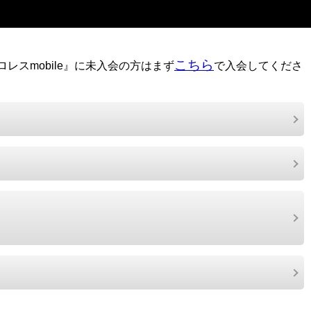
こちら
レスmobile』に未入会の方はまず
で入会してくださ