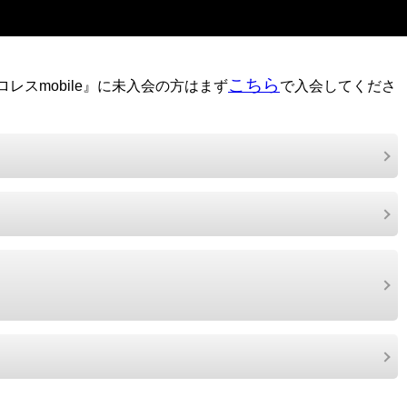
こちら
レスmobile』に未入会の方はまず
で入会してくださ