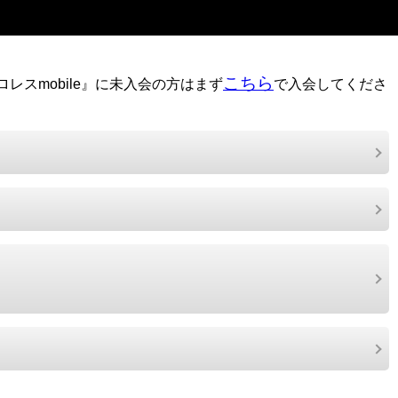
こちら
レスmobile』に未入会の方はまず
で入会してくださ