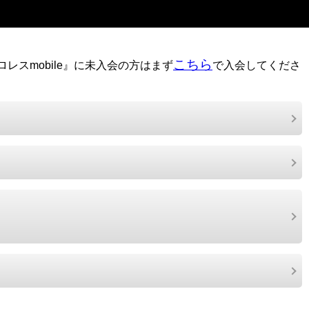
こちら
レスmobile』に未入会の方はまず
で入会してくださ