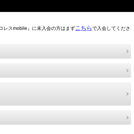
こちら
レスmobile』に未入会の方はまず
で入会してくださ