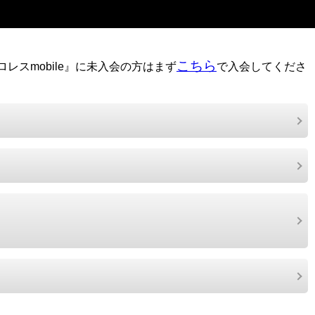
こちら
レスmobile』に未入会の方はまず
で入会してくださ