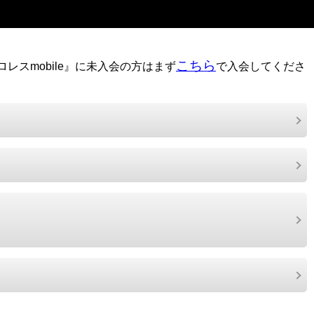
こちら
レスmobile』に未入会の方はまず
で入会してくださ