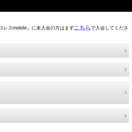
こちら
レスmobile』に未入会の方はまず
で入会してくださ