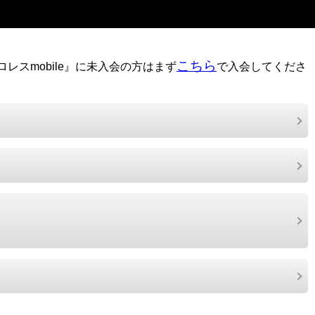
こちら
レスmobile』に未入会の方はまず
で入会してくださ