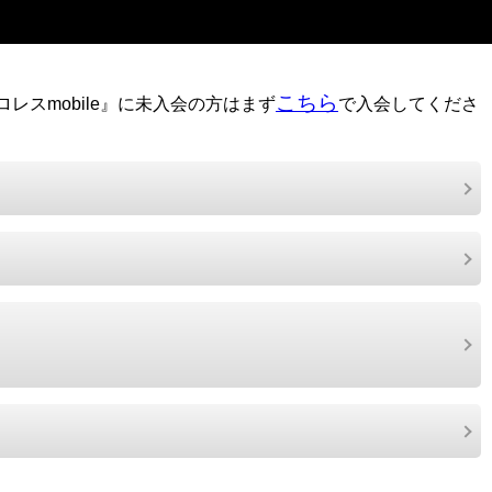
こちら
レスmobile』に未入会の方はまず
で入会してくださ