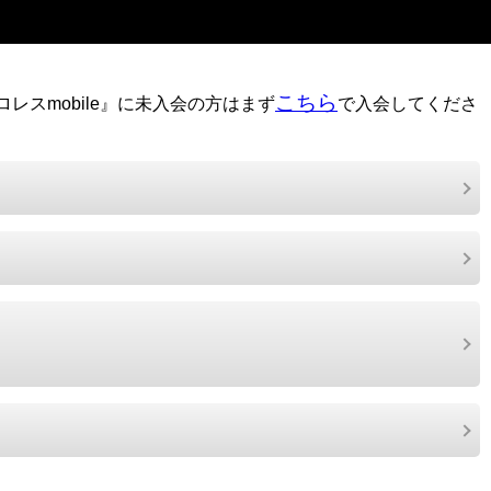
こちら
レスmobile』に未入会の方はまず
で入会してくださ