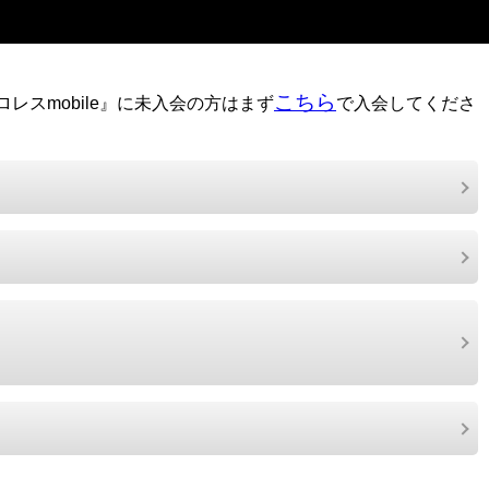
こちら
レスmobile』に未入会の方はまず
で入会してくださ