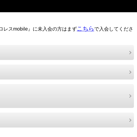
こちら
レスmobile』に未入会の方はまず
で入会してくださ