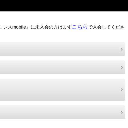
こちら
レスmobile』に未入会の方はまず
で入会してくださ